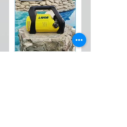
Hidrolavadora Lavor
Split 120
Vapor