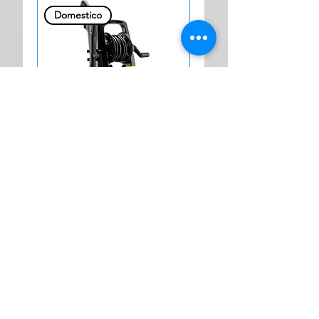
Domestico
Hidrolavadora Lavor
Space 160
1
/
1