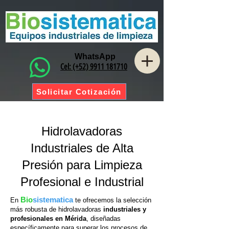
WhatsApp
Cel: (+52) 9911 181710
Solicitar Cotización
Hidrolavadoras
Industriales de Alta
Presión para Limpieza
Profesional e Industrial
Bio
sistematica
En
te ofrecemos la selección
más robusta de hidrolavadoras
industriales y
profesionales en Mérida
, diseñadas
específicamente para superar los procesos de