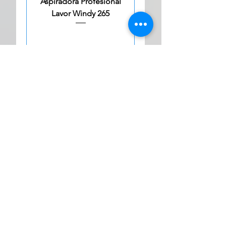
Aspiradora Profesional
Lavor Windy 265
1
/
1
Biosistematica - Equipos Industriales de limpieza
Dirección:C. 33 243 García Gineres X C. 28 y 30
C.P. 97120 Mérida Yucatán
Área de ventas Cel: (+52) 99-11-18-17-10
Área de mantenimiento cel: (+52) 99-94-82-13-22
ventas@biosistematica.com