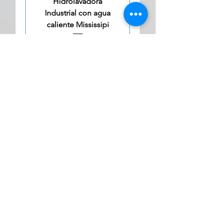
Hidrolavadora
Industrial con agua
caliente Mississipi
1
/
1
Biosistematica - Equipos Industriales de limpieza
Dirección:C. 33 243 García Gineres X C. 28 y 30
C.P. 97120 Mérida Yucatán
Área de ventas Cel: (+52) 99-11-18-17-10
Área de mantenimiento cel: (+52) 99-94-82-13-22
ventas@biosistematica.com
Declaracion de Accesibilidad
AVISO DE PRVIACIDAD