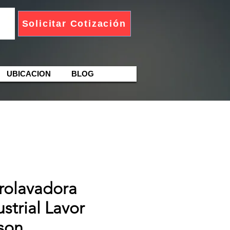
Solicitar Cotización
UBICACION
BLOG
rolavadora
ustrial Lavor
son