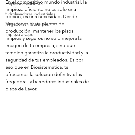
En el competitivo mundo industrial, la 
Limpieza consciente
limpieza eficiente no es solo una 
Hidrolavadoras industriales
opción, es una necesidad. Desde 
almacenes hasta plantas de 
Fregadoras industriales
producción, mantener los pisos 
limpieza a vapor
limpios y seguros no solo mejora la 
imagen de tu empresa, sino que 
también garantiza la productividad y la 
seguridad de tus empleados. Es por 
eso que en Biosistematica, te 
ofrecemos la solución definitiva: las 
fregadoras y barredoras industriales de 
pisos de Lavor.