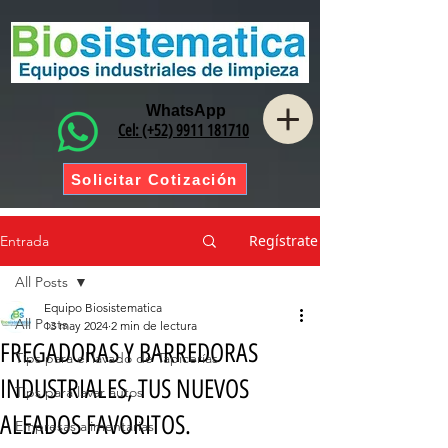
WhatsApp
Cel: (+52) 9911 181710
Solicitar Cotización
Regístrate
Entrada
All Posts
Equipo Biosistematica
All Posts
13 may 2024
2 min de lectura
FREGADORAS Y BARREDORAS
Tips para el lavado de Tapicerías
INDUSTRIALES, TUS NUEVOS
Tips para lavar autos
ALEADOS FAVORITOS.
Empresas alimentarias