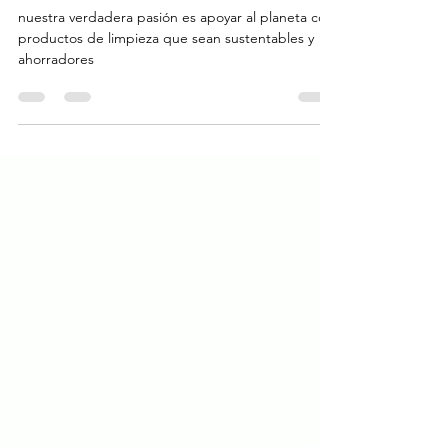
Más que equipos de limpieza, un
compromiso con el planeta y tu bolsillo
nuestra verdadera pasión es apoyar al planeta con
productos de limpieza que sean sustentables y
ahorradores