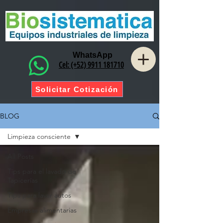
WhatsApp
Cel: (+52) 9911 181710
Solicitar Cotización
BLOG
Limpieza consciente
All Posts
Tips para el lavado de
Tapicerías
Tips para lavar autos
Empresas alimentarias