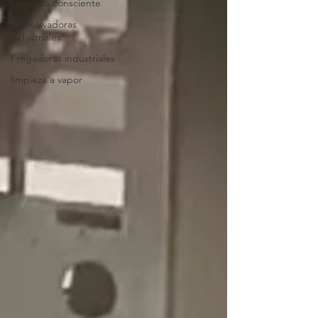
Limpieza consciente
Hidrolavadoras
industriales
Fregadoras industriales
limpieza a vapor