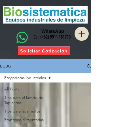
WhatsApp
Cel: (+52) 9911 181710
Solicitar Cotización
BLOG
Fregadoras industriales
All Posts
Tips para el lavado de
Tapicerías
Tips para lavar autos
Empresas alimentarias