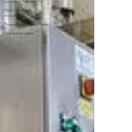
Limpieza consciente
Hidrolavadoras
industriales
Fregadoras industriales
limpieza a vapor