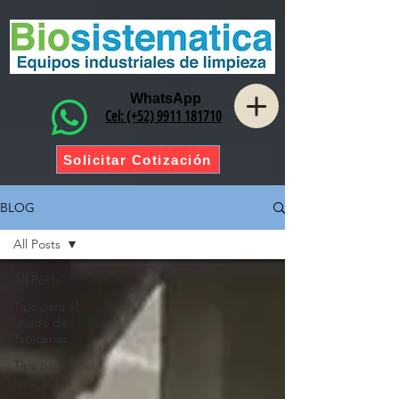
WhatsApp
Cel: (+52) 9911 181710
Solicitar Cotización
BLOG
All Posts
All Posts
Tips para el
lavado de
Tapicerías
Tips para
lavar autos