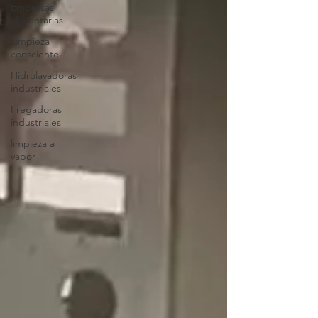
Empresas
alimentarias
Limpieza
consciente
Hidrolavadoras
industriales
Fregadoras
industriales
limpieza a
vapor