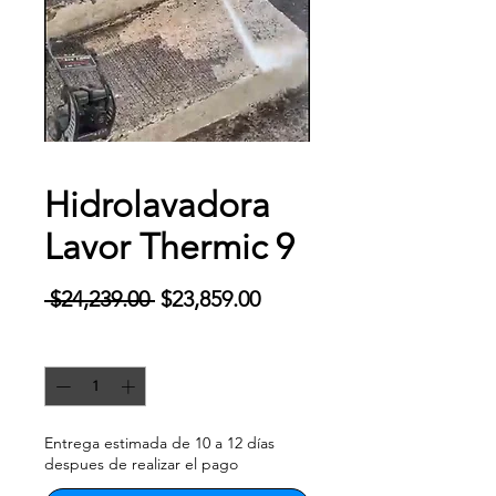
Hidrolavadora
Lavor Thermic 9
Precio
Precio de oferta
 $24,239.00 
$23,859.00
Cantidad
*
Entrega estimada de 10 a 12 días
despues de realizar el pago