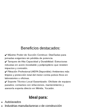
✅
Beneficios destacados:
✔️
Máximo Poder de Succión Continuo: Diseñadas para
jornadas exigentes sin pérdida de potencia.
✔️
Tanques de Alta Capacidad y Durabilidad: Estructuras
robustas en acero inoxidable y polipropileno que resisten
impactos y corrosión.
✔️
Filtración Profesional (HEPA Disponible): Ambientes más
limpios y protección total del motor contra polvos finos en
laboratorios u oficinas.
✔️
Soporte Técnico Local Garantizado: Olvídate de equipos
parados; contamos con refacciones, mantenimiento y
asesoría experta directo en Mérida, Yucatán.
Ideal para:
Autolavados
Industrias manufactureras y de construcción