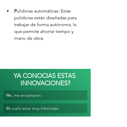
P
ulidoras automáticas: Estas 
pulidoras están diseñadas para 
trabajar de forma autónoma, lo 
que permite ahorrar tiempo y 
mano de obra.
YA CONOCIAS ESTAS 
INNOVACIONES?
No, me encantaron.
0
%
Sí, suelo estar muy informado
0
%